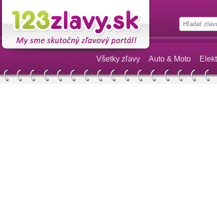
Všetky zľavy
Auto & Moto
Elekt