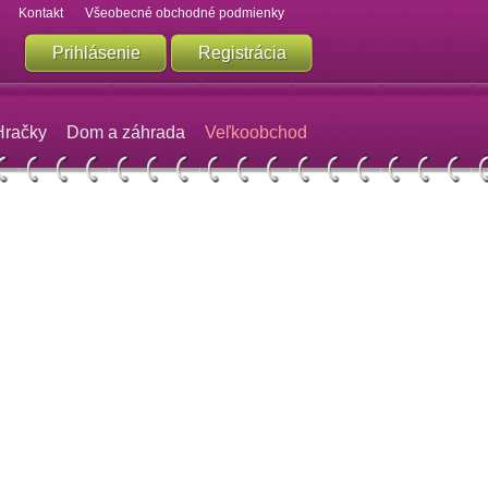
Kontakt
Všeobecné obchodné podmienky
Prihlásenie
Registrácia
Hračky
Dom a záhrada
Veľkoobchod