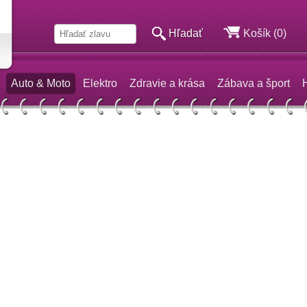
Hľadať
Košík (0)
Auto & Moto
Elektro
Zdravie a krása
Zábava a šport