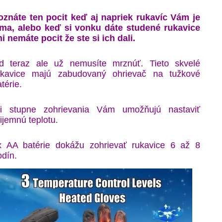
oznáte ten pocit keď aj napriek rukavíc Vám je
ima, alebo keď si vonku dáte studené rukavice
ni nemáte pocit že ste si ich dali.
d teraz ale už nemusíte mrznúť. Tieto skvelé
ukavice majú zabudovaný ohrievač na tužkové
térie.
ri stupne zohrievania Vám umožňujú nastaviť
ijemnú teplotu.
x AA batérie dokážu zohrievať rukavice 6 až 8
odín.