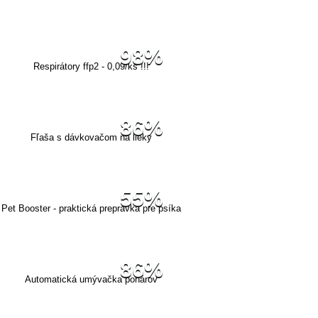
98%
Respirátory ffp2 - 0,09/ks !!!
86%
Fľaša s dávkovačom na lieky
55%
Pet Booster - praktická prepravka pre psíka
86%
Automatická umývačka pohárov