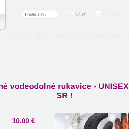
Hľadať
Košík (0)
Auto & Moto
Elektro
Zdravie a krása
Zábava a šport
ané vodeodolné rukavice - UNIS
SR !
10.00 €