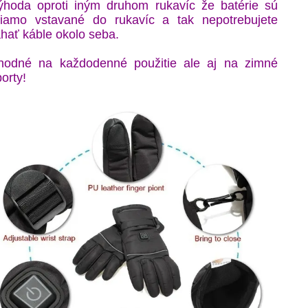
ýhoda oproti iným druhom rukavíc že batérie sú
riamo vstavané do rukavíc a tak nepotrebujete
ahať káble okolo seba.
hodné na každodenné použitie ale aj na zimné
orty!