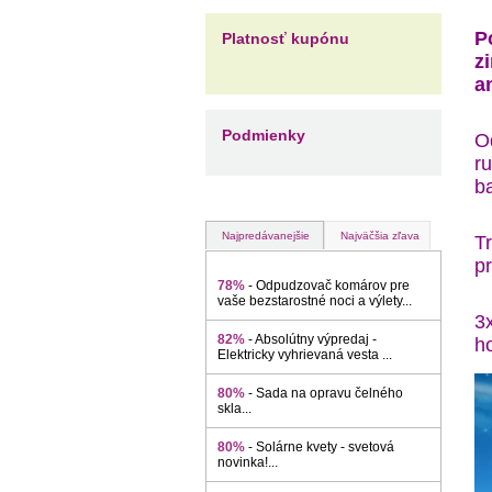
P
Platnosť kupónu
z
a
Podmienky
O
r
ba
Najpredávanejšie
Najväčšia zľava
T
pr
78%
- Odpudzovač komárov pre
vaše bezstarostné noci a výlety...
3
82%
- Absolútny výpredaj -
h
Elektricky vyhrievaná vesta ...
80%
- Sada na opravu čelného
skla...
80%
- Solárne kvety - svetová
novinka!...