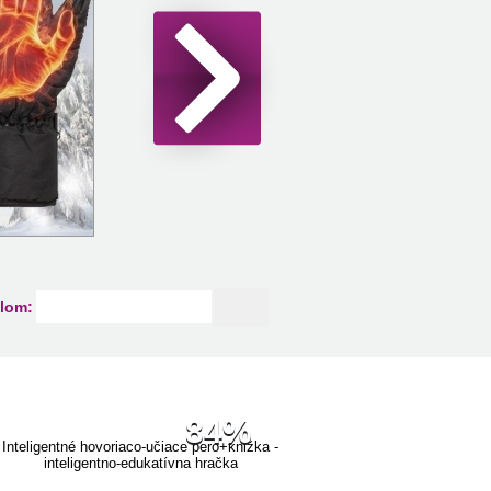
lom:
84%
Inteligentné hovoriaco-učiace pero+knižka -
inteligentno-edukatívna hračka