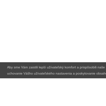
Aby sme Vám zaistili lepší užívateľský komfort a prispôsobili naš
uchovanie Vášho užívateľského nastavenia a poskytovanie obsah
Ponuka pre firmy:
Chcete svoj 