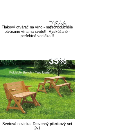
76%
Tlakový otvárač na víno - najjednoduchšie
otváranie vína na svete!!! Vyskúšané -
perfektná vecička!!!
35%
Svetová novinka! Drevenný piknikový set
2v1