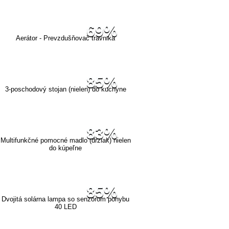
69%
Aerátor - Prevzdušňovač trávnika
85%
3-poschodový stojan (nielen) do kuchyne
83%
Multifunkčné pomocné madlo (držiak) nielen
do kúpeľne
85%
Dvojitá solárna lampa so senzorom pohybu
40 LED