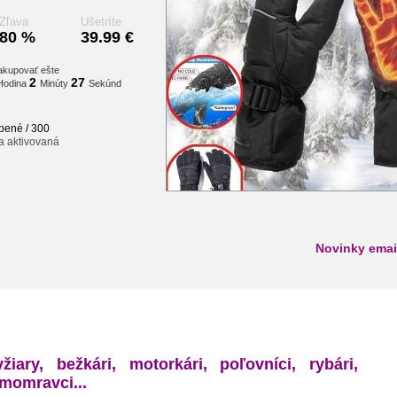
Zľava
Ušetríte
80 %
39.99 €
akupovať ešte
2
26
Hodina
Minúty
Sekúnd
pené / 300
a aktivovaná
Novinky emai
yžiary, bežkári, motorkári, poľovníci, rybári,
imomravci...