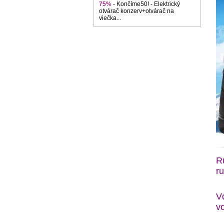
75%
- Končíme50! - Elektrický
otvárač konzerv+otvárač na
viečka...
R
ru
V
v