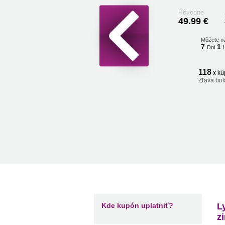
Pôvodne
49.99 €
Môžete n
7
1
Dní
118
x kú
Zľava bol
Kde kupón uplatniť?
L
z