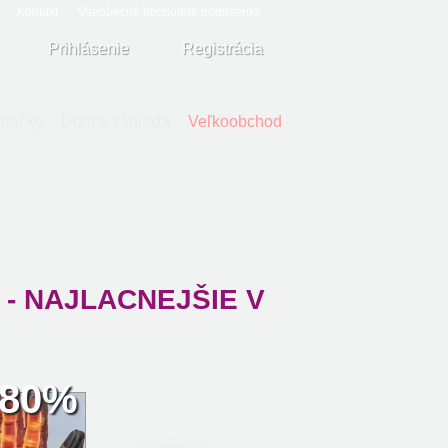
Kontakt
Všeobecné obchodné podmienky
Prihlásenie
Registrácia
Hračky
Dom a záhrada
Veľkoobchod
EX - NAJLACNEJŠIE V
80%