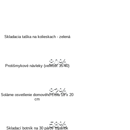
Skladacia taška na kolieskach - zelená
80%
Protišmykové návleky (veľkosť 35-40)
82%
Solárne osvetlenie domového čísla 18 x 20
cm
58%
Skladací botník na 30 párov topánok