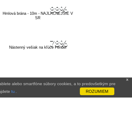
88%
Hmlová brána - 10m - NAJLACNEJŠIE V
SR
78%
Nástenný vešiak na kľúče Fender
x
 tablete alebo smartfóne súbory cookies, a to predovšetkým pre
ájdete
tu.
.
ROZUMIEM
k, bez váhania nás
kontaktujte!