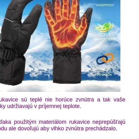
ukavice sú teplé nie horúce zvnútra a tak vaše
ky udržiavajú v príjemnej teplote.
ďaka použitým materiálom rukavice neprepúšťajú
odu ale dovoľujú aby vlhko zvnútra prechádzalo.