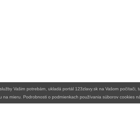
e služby Vašim potrebám, ukladá portál 123zlavy.sk na Vašom počítači,
u na mieru. Podrobnosti o podmienkach používania súborov cookies n
produkt alebo službu ponúknuť návštevníkom 123zlavy.s