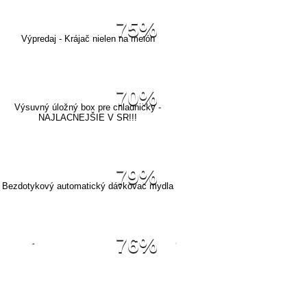
75%
Výpredaj - Krájač nielen na melón
70%
Výsuvný úložný box pre chladničky -
NAJLACNEJŠIE V SR!!!
79%
Bezdotykový automatický dávkovač mydla
76%