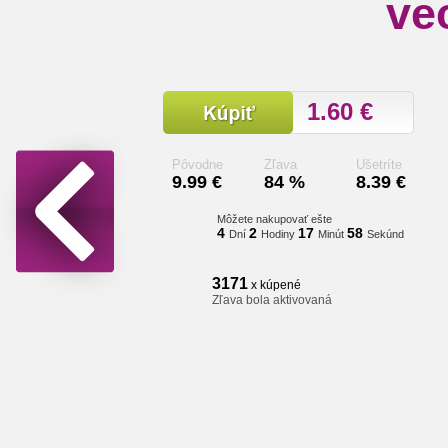
ve
1.60 €
Pôvodne
Zľava
Ušetríte
9.99 €
84 %
8.39 €
Môžete nakupovať ešte
4
2
17
57
Dní
Hodiny
Minút
Sekúnd
3171
x kúpené
Zľava bola aktivovaná