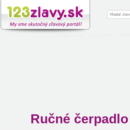
Všetky zľavy
Auto & Moto
Elekt
Ručné čerpadlo 