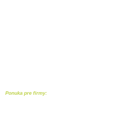
Ponuka pre firmy:
Chcete svoj produkt alebo službu 