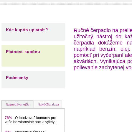
Kde kupón uplatniť?
Ručné čerpadlo na prelie
užitočný nástroj do k
čerpadla dokážeme nal
napríklad benzín, olej
Platnosť kupónu
pomôcť pri vyčerpaní al
akváriách. Vynikajúca 
polievanie zachytenej vod
Podmienky
Najpredávanejšie
Najväčšia zľava
78%
- Odpudzovač komárov pre
vaše bezstarostné noci a výlety...