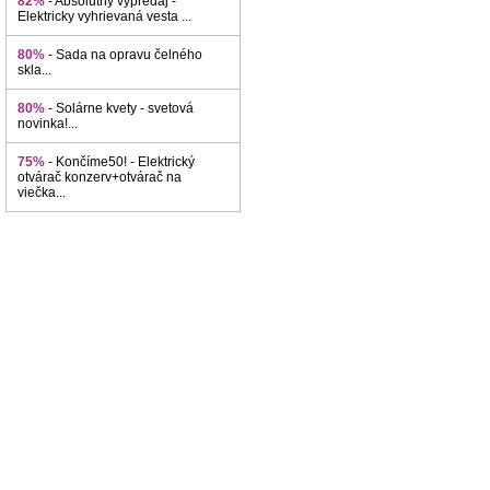
82%
- Absolútny výpredaj -
Elektricky vyhrievaná vesta ...
80%
- Sada na opravu čelného
skla...
80%
- Solárne kvety - svetová
novinka!...
75%
- Končíme50! - Elektrický
otvárač konzerv+otvárač na
viečka...