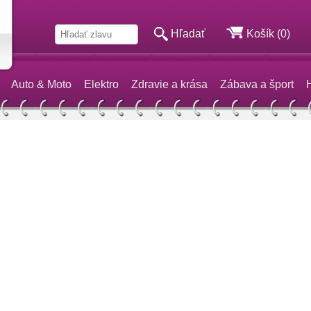
Hľadať
Košík (0)
Auto & Moto
Elektro
Zdravie a krása
Zábava a šport