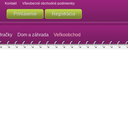
Kontakt
Všeobecné obchodné podmienky
Prihlásenie
Registrácia
Hračky
Dom a záhrada
Veľkoobchod