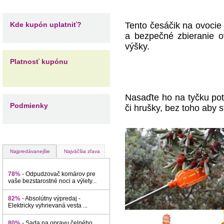
Kde kupón uplatniť?
Tento česáčik na ovocie 
a bezpečné zbieranie ov
výšky.
Platnosť kupónu
Nasaďte ho na tyčku potr
Podmienky
či hrušky, bez toho aby s
Najpredávanejšie
Najväčšia zľava
78%
- Odpudzovač komárov pre
vaše bezstarostné noci a výlety...
82%
- Absolútny výpredaj -
Elektricky vyhrievaná vesta ...
80%
- Sada na opravu čelného