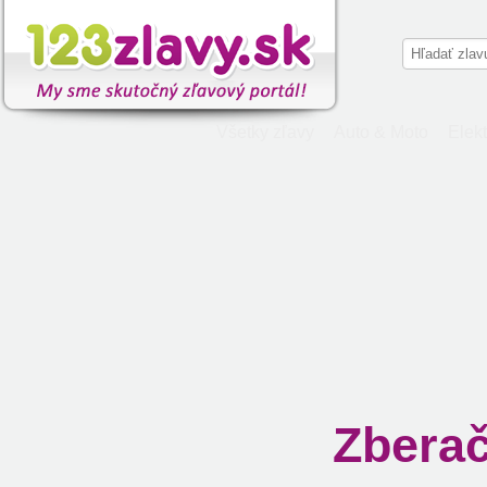
Všetky zľavy
Auto & Moto
Elekt
Zberač