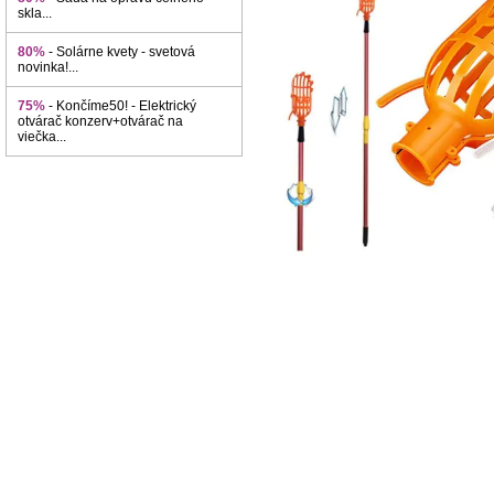
skla...
80%
- Solárne kvety - svetová
novinka!...
75%
- Končíme50! - Elektrický
otvárač konzerv+otvárač na
viečka...