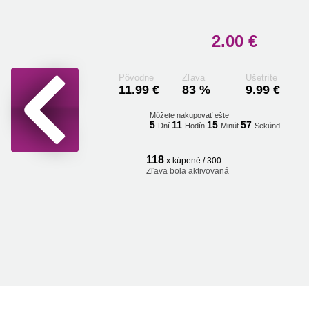
2.00 €
Pôvodne
Zľava
Ušetríte
11.99 €
83 %
9.99 €
Môžete nakupovať ešte
5
11
15
57
Dní
Hodín
Minút
Sekúnd
118
x kúpené / 300
Zľava bola aktivovaná