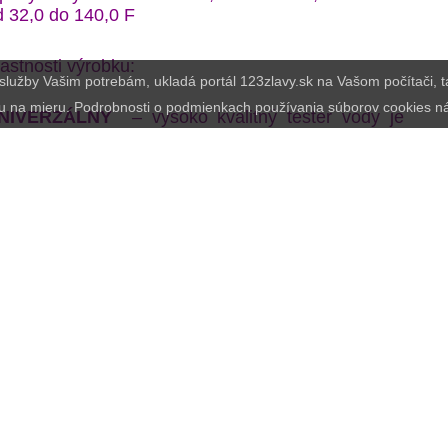
d 32,0 do 140,0 F
astnosti výrobku:
e služby Vašim potrebám, ukladá portál 123zlavy.sk na Vašom počítači,
u na mieru. Podrobnosti o podmienkach používania súborov cookies n
NIVERZÁLNY
– vysoko kvalitný tester vody je
rčený na testovanie pH vody a dodatočne meria jej
eplotu v rozsahu od 0,19°C do 60,0°C alebo od
2,0 do 140,0F.
EDNODUCHÉ A POHODLNÉ POUŽÍVANIE
–
erač kvality vody je mimoriadne jednoduchý a
ohodlný na používanie, vr. vďaka jednoduchému a
žívateľsky prívetivému rozhraniu.
IROKÉ POUŽITIE
– tester vody je prístroj so
irokým spektrom použitia – dá sa použiť na
odnotenie kvality vody napr. v kohútiku, rieke,
kváriu atď. Ideálne na udržiavanie čistej vody v
azéne!