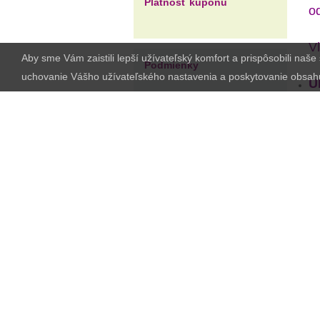
Platnosť kupónu
o
Vl
Aby sme Vám zaistili lepší užívateľský komfort a prispôsobili naš
Podmienky
uchovanie Vášho užívateľského nastavenia a poskytovanie obsah
U
u
t
3
Najpredávanejšie
Najväčšia zľava
78%
- Odpudzovač komárov pre
J
vaše bezstarostné noci a výlety...
m
p
82%
- Absolútny výpredaj -
Elektricky vyhrievaná vesta ...
u
80%
- Sada na opravu čelného
skla...
Š
š
80%
- Solárne kvety - svetová
h
novinka!...
a
75%
- Končíme50! - Elektrický
b
otvárač konzerv+otvárač na