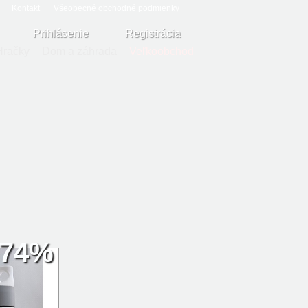
Kontakt
Všeobecné obchodné podmienky
Prihlásenie
Registrácia
Hračky
Dom a záhrada
Veľkoobchod
74%