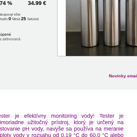
74 %
34.99 €
akupovať ešte
0
24
Hodín
Minút
Sekúnd
kúpené
a aktivovaná
Novinky emai
ester je efektívny monitoring vody! Tester je
imoriadne užitočný prístroj, ktorý je určený na
estovanie pH vody, navyše sa používa na meranie
eploty vody v rozsahu od 0,19 °C do 60,0 °C alebo