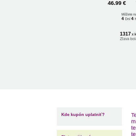
46.99 €
Môžete n
4
4
Dní
1317
x 
Zľava bol
Kde kupón uplatniť?
T
m
t
t