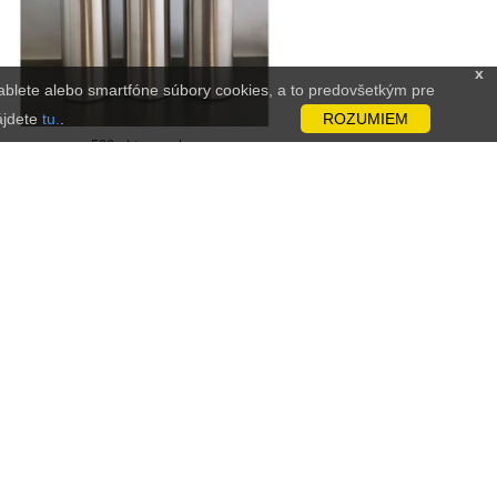
x
 tablete alebo smartfóne súbory cookies, a to predovšetkým pre
ájdete
tu.
.
ROZUMIEM
500ml termoska
80%
Vešiak - NAJLACNEJŠIE V SR!
82%