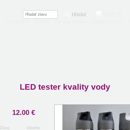
Hľadať
Košík (0)
Auto & Moto
Elektro
Zdravie a krása
Zábava a šport
LED tester kvality vody
12.00 €
Zľava
Ušetríte