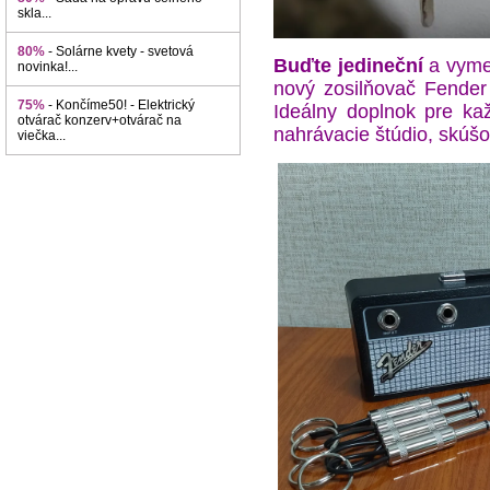
skla...
80%
- Solárne kvety - svetová
Buďte jedineční
a vymeň
novinka!...
nový zosilňovač Fende
75%
- Končíme50! - Elektrický
Ideálny doplnok pre ka
otvárač konzerv+otvárač na
nahrávacie štúdio, skúšo
viečka...