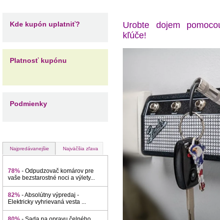
Kde kupón uplatniť?
Urobte dojem pomocou
kľúče!
Platnosť kupónu
Podmienky
Najpredávanejšie
Najväčšia zľava
78%
- Odpudzovač komárov pre
vaše bezstarostné noci a výlety...
82%
- Absolútny výpredaj -
Elektricky vyhrievaná vesta ...
80%
- Sada na opravu čelného