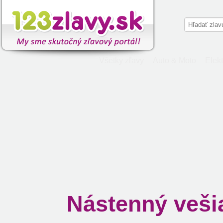
Všetky zľavy
Auto & Moto
Elekt
Nástenný veši