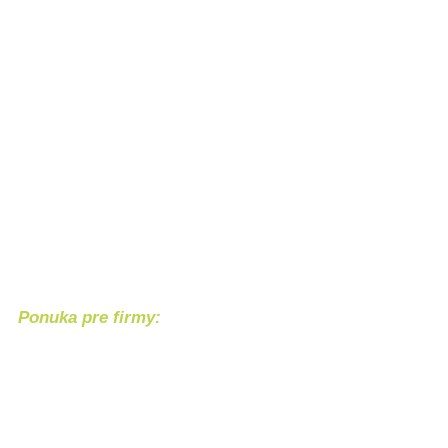
Ponuka pre firmy:
Chcete svoj produkt alebo službu 