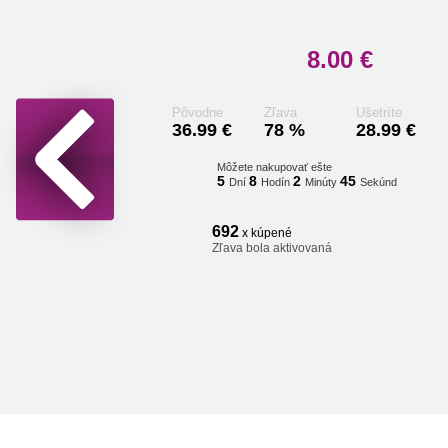
8.00 €
Pôvodne
Zľava
Ušetríte
36.99 €
78 %
28.99 €
Môžete nakupovať ešte
5
8
2
44
Dní
Hodín
Minúty
Sekúnd
692
x kúpené
Zľava bola aktivovaná