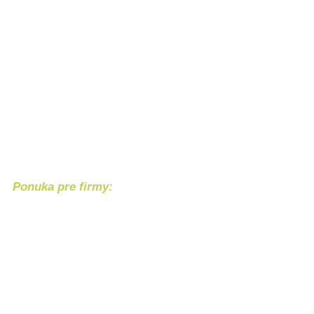
Ponuka pre firmy:
Chcete svoj produkt alebo službu 
Bezpečný nákup
Náš 