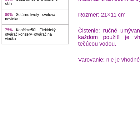
skla...
Rozmer: 21×11 cm
80%
- Solárne kvety - svetová
novinka!...
Čistenie: ručné umýva
75%
- Končíme50! - Elektrický
otvárač konzerv+otvárač na
každom použití je v
viečka...
tečúcou vodou.
Varovanie: nie je vhodn