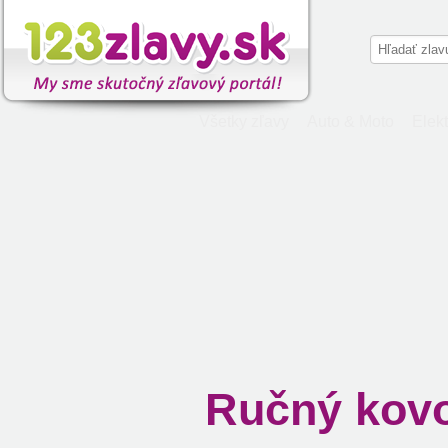
Všetky zľavy
Auto & Moto
Elekt
Ručný kov