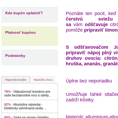
Kde kupón uplatniť?
Poznáte ten pocit, keď
čerstvú sviežu
sa
vám
odšťavuje
citr
pomôže
pripraviť limo
Platnosť kupónu
S odšťavovačom Ju
pripraviť nápoj plný v
Podmienky
druhov ovocia: citrón
hruška, ananás, graná
Najpredávanejšie
Najväčšia zľava
Úplne bez neporiadku
78%
- Odpudzovač komárov pre
Umožňuje ľahké stlačen
vaše bezstarostné noci a výlety...
zadrží kôstky.
82%
- Absolútny výpredaj -
Elektricky vyhrievaná vesta ...
Materiál: alluminium-allo
80%
- Sada na opravu čelného