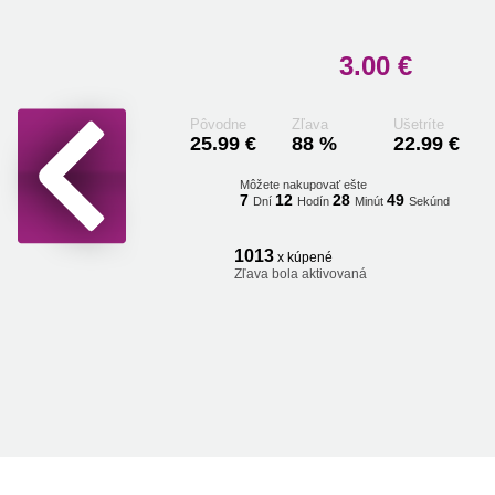
3.00 €
Pôvodne
Zľava
Ušetríte
25.99 €
88 %
22.99 €
Môžete nakupovať ešte
7
12
28
48
Dní
Hodín
Minút
Sekúnd
1013
x kúpené
Zľava bola aktivovaná