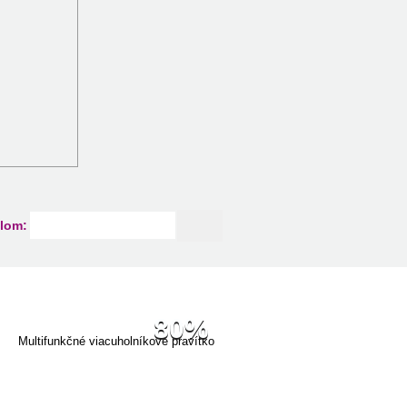
lom:
80%
Multifunkčné viacuholníkové pravítko