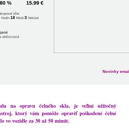
80 %
15.99 €
akupovať ešte
9
18
3
Hodín
Minút
Sekúnd
pené
a aktivovaná
Novinky emai
ada na opravu čelného skla, je veľmi užitočný
ástroj, ktorý vám pomôže opraviť poškodené čelné
lo vo vozidle za 30 až 50 minút.