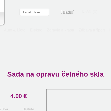
Hľadať
Košík (0)
Auto & Moto
Elektro
Zdravie a krása
Zábava a šport
Sada na opravu čelného skla
4.00 €
Zľava
Ušetríte