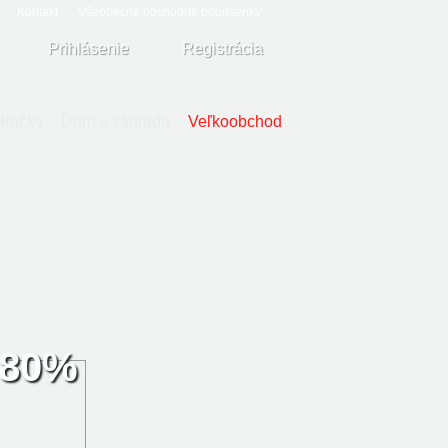
Kontakt
Všeobecné obchodné podmienky
Prihlásenie
Registrácia
Hračky
Dom a záhrada
Veľkoobchod
80%