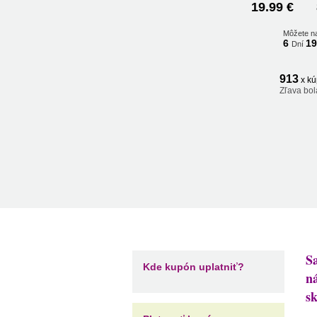
19.99 €
Môžete n
6
1
Dní
913
x kú
Zľava bol
S
Kde kupón uplatniť?
n
sk