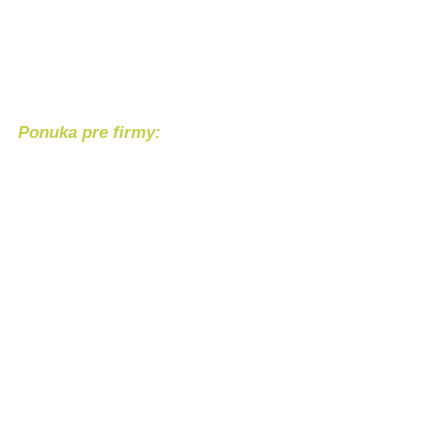
Ponuka pre firmy:
Chcete svoj produkt alebo službu 
Bezpečný nákup
Náš 
Bezpečnú platba
Každý 
cez internet banking Tatra banky alebo
riešim
hotovostnym vkladom na účet IBAN:
alebo 
SK2911 0000 0000 2923 8555 59.
Kontakt
Najčastejšie otázky