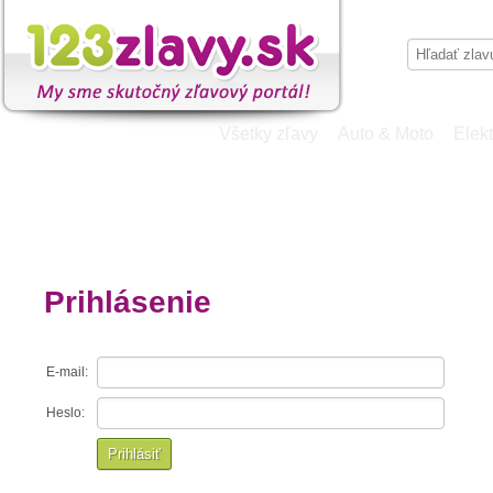
Všetky zľavy
Auto & Moto
Elekt
Prihlásenie
E-mail:
Heslo: