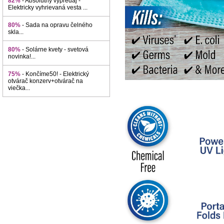
82%
- Absolútny výpredaj -
Elektricky vyhrievaná vesta ...
80%
- Sada na opravu čelného
skla...
80%
- Solárne kvety - svetová
novinka!...
75%
- Končíme50! - Elektrický
otvárač konzerv+otvárač na
viečka...