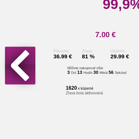
99,9%
7.00 €
Pôvodne
Zľava
Ušetríte
36.99 €
81 %
29.99 €
Môžete nakupovať ešte
3
13
30
55
Dní
Hodín
Minút
Sekúnd
1620
x kúpené
Zľava bola aktivovaná