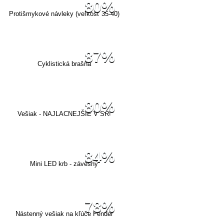
80%
Protišmykové návleky (veľkosť 35-40)
87%
Cyklistická brašňa
80%
Vešiak - NAJLACNEJŠIE V SR!
84%
Mini LED krb - závesný
78%
Nástenný vešiak na kľúče Fender