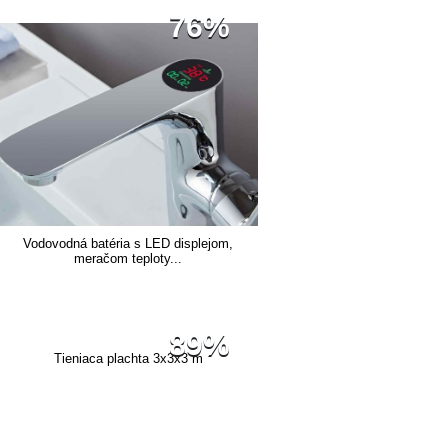
76%
Vodovodná batéria s LED displejom,
meračom teploty...
89%
Tieniaca plachta 3x3x3 m