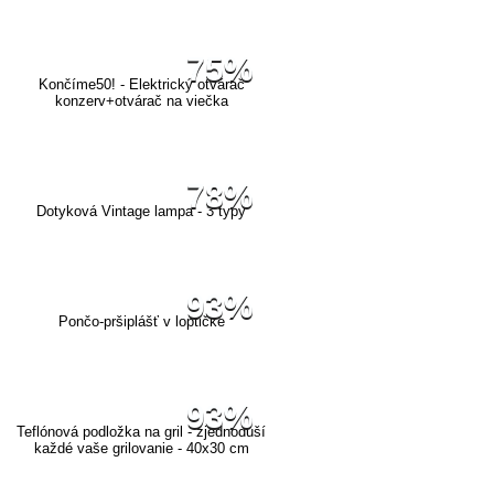
75%
Končíme50! - Elektrický otvárač
konzerv+otvárač na viečka
78%
Dotyková Vintage lampa - 3 typy
93%
Pončo-pršiplášť v loptičke
93%
Teflónová podložka na gril - zjednoduší
každé vaše grilovanie - 40x30 cm