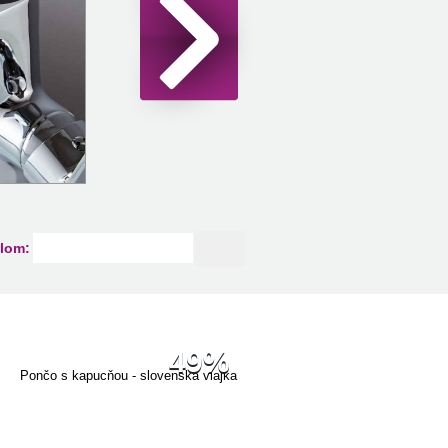
lom:
49%
Pončo s kapucňou - slovenská vlajka