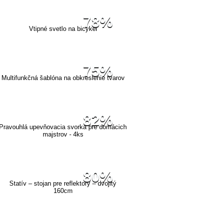
78%
Vtipné svetlo na bicykel
75%
Multifunkčná šablóna na obkreslenie tvarov
82%
Pravouhlá upevňovacia svorka pre domácich
majstrov - 4ks
80%
Statív – stojan pre reflektory – dvojitý
160cm