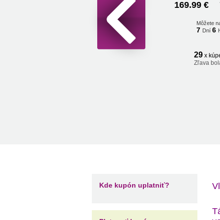
169.99 €
Môžete n
7
6
Dní
29
x kúp
Zľava bol
Kde kupón uplatniť?
Vl
T