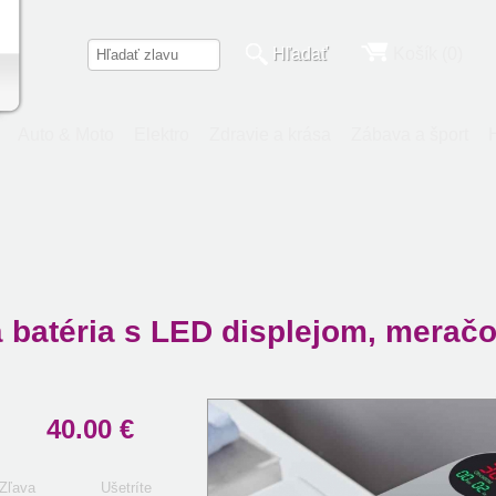
Hľadať
Košík (0)
Auto & Moto
Elektro
Zdravie a krása
Zábava a šport
batéria s LED displejom, meračom
40.00 €
Zľava
Ušetríte