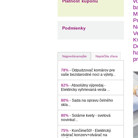
v
Platnosť kupónu
ba
M
P
N
Podmienky
Ve
Kv
D
h
Najpredávanejšie
Najväčšia zľava
pr
78%
- Odpudzovač komárov pre
vaše bezstarostné noci a výlety...
82%
- Absolútny výpredaj -
Elektricky vyhrievaná vesta ...
80%
- Sada na opravu čelného
skla...
80%
- Solárne kvety - svetová
novinka!...
75%
- Končíme50! - Elektrický
otvárač konzerv+otvárač na