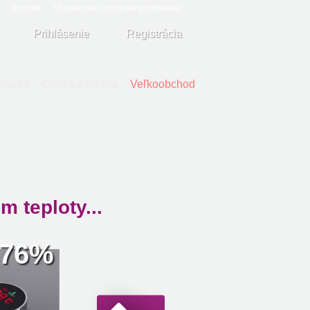
Kontakt
Všeobecné obchodné podmienky
Prihlásenie
Registrácia
Hračky
Dom a záhrada
Veľkoobchod
 teploty...
76%