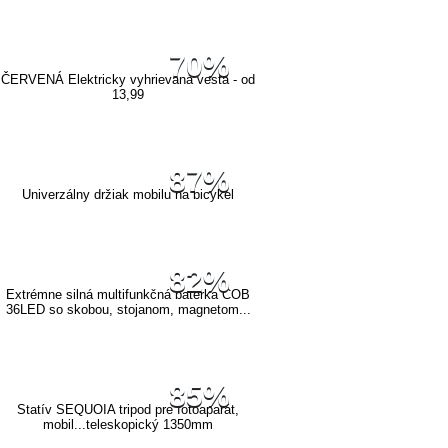
70%
ČERVENÁ Elektricky vyhrievaná vesta - od
13,99
87%
Univerzálny držiak mobilu na bicykel
82%
Extrémne silná multifunkčná baterka COB
36LED so skobou, stojanom, magnetom...
85%
Statív SEQUOIA tripod pre fotoaparát,
mobil...teleskopický 1350mm