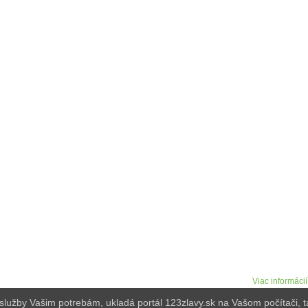
produkt alebo službu ponúknuť návštevníkom 123zlavy.s
Náš zákaznícky servis
Každý pracovný deň od 9:00 do 15:00
y alebo
riešime Vaše požiadavky na 0948036843
BAN:
alebo info@123zlavy.sk.
9.
y cookies. Prehliadaním webu vyjadrujete súhlas s ich používaním.
Viac informácií
e služby Vašim potrebám, ukladá portál 123zlavy.sk na Vašom počítači,