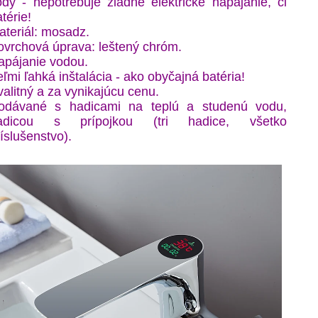
ody - nepotrebuje žiadne elektrické napájanie, či
térie!
ateriál: mosadz.
ovrchová úprava: leštený chróm.
apájanie vodou.
ľmi ľahká inštalácia - ako obyčajná batéria!
alitný a za vynikajúcu cenu.
odávané s hadicami na teplú a studenú vodu,
adicou s prípojkou (tri hadice, všetko
íslušenstvo).