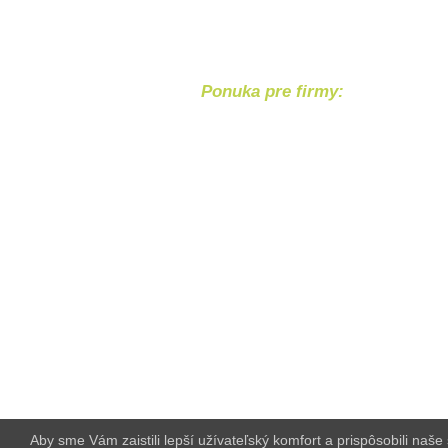
Ponuka pre firmy:
Chcete svoj 
Bezpečný nákup
Bezpečnú platba
cez internet banking Tatra bank
hotovostnym vkladom na účet I
SK2911 0000 0000 2923 8555 5
Kontakt
Najčastejšie otázky
Tento web používa súbor
Aby sme Vám zaistili lepší užívateľský komfort a prispôsobili naš