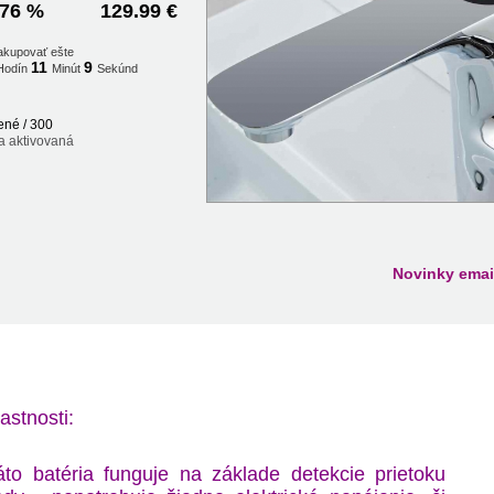
76 %
129.99 €
akupovať ešte
11
9
Hodín
Minút
Sekúnd
ené / 300
a aktivovaná
Novinky emai
astnosti:
áto batéria funguje na základe detekcie prietoku