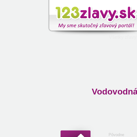
Všetky zľavy
Vodovodná 
Pôvodne